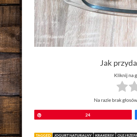
Jak przyda
Kliknij na 
Na razie brak głosów
Przypnij
24
TAGGED
JOGURT NATURALNY
KRAKERSY
OLEJ RZE