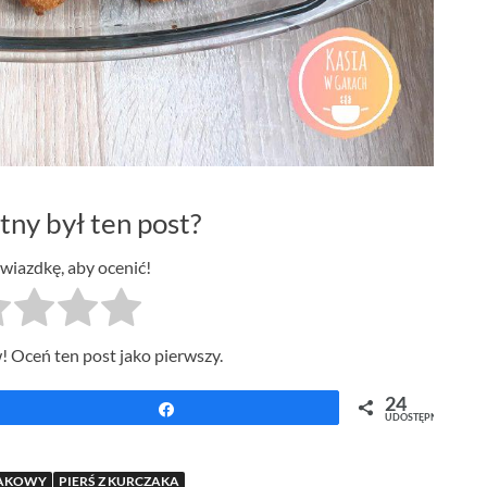
tny był ten post?
gwiazdkę, aby ocenić!
! Oceń ten post jako pierwszy.
24
Udostępnij
UDOSTĘPNIEŃ
PAKOWY
PIERŚ Z KURCZAKA