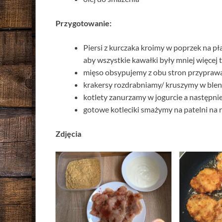
Przygotowanie:
Piersi z kurczaka kroimy w poprzek na pła
aby wszystkie kawałki były mniej więcej t
mięso obsypujemy z obu stron przypraw
krakersy rozdrabniamy/ kruszymy w blende
kotlety zanurzamy w jogurcie a następni
gotowe kotleciki smażymy na patelni na r
Zdjęcia