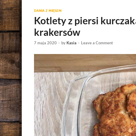
DANIA Z MIĘSEM
Kotlety z piersi kurczak
krakersów
7 maja 2020
-
by
Kasia
-
Leave a Comment