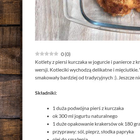
0
(
0
)
Kotlety z piersi kurczaka w jogurcie i panierce z 
wersji. Kotleciki wychodzą delikatne i mięciutk
smakowały bardziej od tradycyjnych :). Jeszcze ni
Składniki:
1 duża podwójna pierś z kurczaka
ok 300 ml jogurtu naturalnego
1 duże opakowanie krakersów ok 180 gr
przyprawy: sól, pieprz, słodka papryka
olej do smażenia