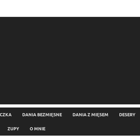
ECZKA
DANIA BEZMIĘSNE
DANIA Z MIĘSEM
DESERY
ZUPY
O MNIE