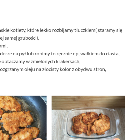
skie kotlety, które lekko rozbijamy tłuczkiem( staramy się
ej samej grubości),
ami,
rze na pył lub robimy to ręcznie np, wałkiem do ciasta,
e obtaczamy w zmielonych krakersach,
ozgrzanym oleju na złocisty kolor z obydwu stron,