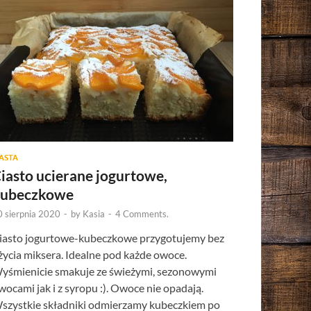
IASTA
iasto ucierane jogurtowe,
ubeczkowe
0 sierpnia 2020
-
by
Kasia
-
4 Comments.
iasto jogurtowe-kubeczkowe przygotujemy bez
życia miksera. Idealne pod każde owoce.
yśmienicie smakuje ze świeżymi, sezonowymi
wocami jak i z syropu :). Owoce nie opadają.
szystkie składniki odmierzamy kubeczkiem po