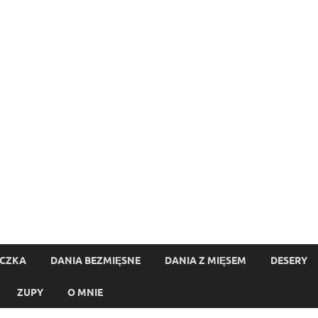
ECZKA
DANIA BEZMIĘSNE
DANIA Z MIĘSEM
DESERY
ZUPY
O MNIE