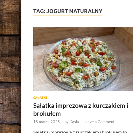
TAG:
JOGURT NATURALNY
SAŁATKI
Sałatka imprezowa z kurczakiem i
brokułem
18 marca 2025
-
by
Kasia
-
Leave a Comment
Sałatka imprezowa z kurczakiem i brokułem to