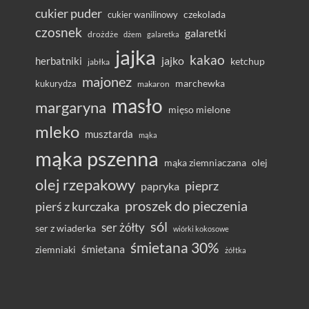
cukier puder
cukier wanilinowy
czekolada
czosnek
galaretki
drożdże
dżem
galaretka
jajka
kakao
herbatniki
jajko
ketchup
jabłka
majonez
marchewka
kukurydza
makaron
masło
margaryna
mięso mielone
mleko
musztarda
mąka
mąka pszenna
olej
mąka ziemniaczana
olej rzepakowy
pieprz
papryka
proszek do pieczenia
pierś z kurczaka
sól
ser żółty
ser z wiaderka
wiórki kokosowe
śmietana 30%
śmietana
ziemniaki
żółtka