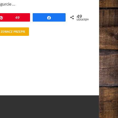
ogurcie …
49
Przypnij
49
Udostępnij
UDOSTĘPNIEŃ
ZOBACZ PRZEPIS