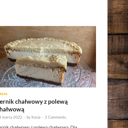
IASTA
ernik chałwowy z polewą
chałwową
4 marca 2022
-
by
Kasia
-
2 Comments.
ernik chałwowy z polewą chałwową. Dla