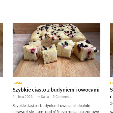
CIASTA
C
Szybkie ciasto z budyniem i owocami
S
14 lipca 2023
-
by
Kasia
-
3 Comments.
2
Szybkie ciasto z budyniem i owocami idealnie
sprawdzi się latem pod różnego rodzaju sezonowe
S