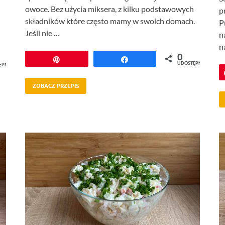
owoce. Bez użycia miksera, z kilku podstawowych
p
składników które często mamy w swoich domach.
P
Jeśli nie …
n
n
0
Przypnij
Udostępnij
UDOSTĘPNIEŃ
ĘPNIEŃ
ZOBACZ PRZEPIS