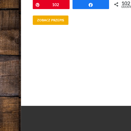
102
Przypnij
102
Udostępnij
UDOST
ZOBACZ PRZEPIS