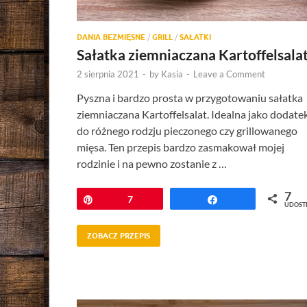
DANIA BEZMIĘSNE
/
GRILL
/
SAŁATKI
Sałatka ziemniaczana Kartoffelsala
2 sierpnia 2021
-
by
Kasia
-
Leave a Comment
Pyszna i bardzo prosta w przygotowaniu sałatka
ziemniaczana Kartoffelsalat. Idealna jako dodate
do różnego rodzju pieczonego czy grillowanego
mięsa. Ten przepis bardzo zasmakował mojej
rodzinie i na pewno zostanie z …
7
Przypnij
7
Udostępnij
UDOST
ZOBACZ PRZEPIS