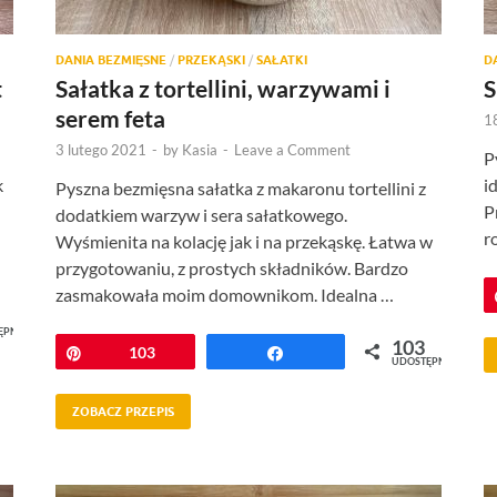
DANIA BEZMIĘSNE
/
PRZEKĄSKI
/
SAŁATKI
D
t
Sałatka z tortellini, warzywami i
S
serem feta
1
3 lutego 2021
-
by
Kasia
-
Leave a Comment
P
k
i
Pyszna bezmięsna sałatka z makaronu tortellini z
P
dodatkiem warzyw i sera sałatkowego.
r
Wyśmienita na kolację jak i na przekąskę. Łatwa w
przygotowaniu, z prostych składników. Bardzo
zasmakowała moim domownikom. Idealna …
ĘPNIEŃ
103
Przypnij
103
Udostępnij
UDOSTĘPNIEŃ
ZOBACZ PRZEPIS