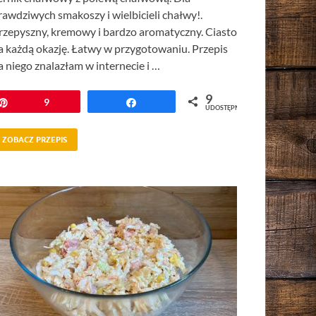
rawdziwych smakoszy i wielbicieli chałwy!.
rzepyszny, kremowy i bardzo aromatyczny. Ciasto
a każdą okazję. Łatwy w przygotowaniu. Przepis
a niego znalazłam w internecie i …
9
Przypnij
9
Udostępnij
UDOSTĘPNIEŃ
ZOBACZ PRZEPIS