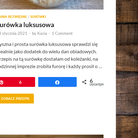
ANIA BEZMIĘSNE
/
SURÓWKI
urówka luksusowa
8 stycznia 2021
-
by
Kasia
-
1 Comment
yszna i prosta surówka luksusowa sprawdzi się
dealnie jako dodatek do wielu dan obiadowych.
rzepis na tą surówkę dostałam od koleżanki, na
odzinnej imprezie zrobiła furorę i każdy prosił o …
6
Przypnij
6
Udostępnij
UDOSTĘPNIEŃ
ZOBACZ PRZEPIS