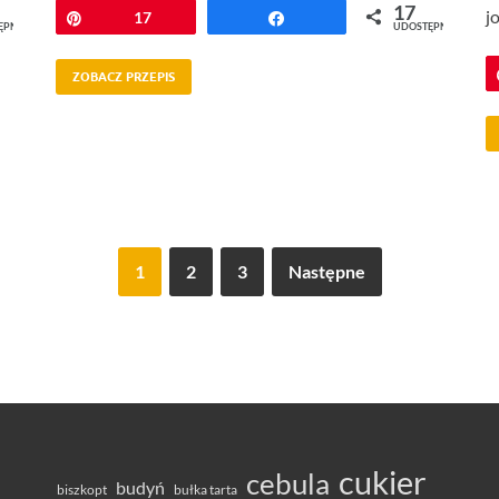
17
j
Przypnij
17
Udostępnij
ĘPNIEŃ
UDOSTĘPNIEŃ
ZOBACZ PRZEPIS
1
2
3
Następne
cukier
cebula
budyń
bułka tarta
biszkopt