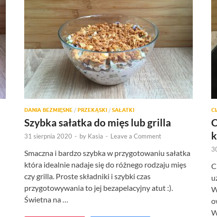
DANIA BEZMIĘSNE
/
PRZEKĄSKI
/
SAŁATKI
C
Szybka sałatka do mięs lub grilla
C
k
31 sierpnia 2020
-
by
Kasia
-
Leave a Comment
3
Smaczna i bardzo szybka w przygotowaniu sałatka
która idealnie nadaje się do różnego rodzaju mięs
C
czy grilla. Proste składniki i szybki czas
u
przygotowywania to jej bezapelacyjny atut :).
W
Świetna na …
o
W