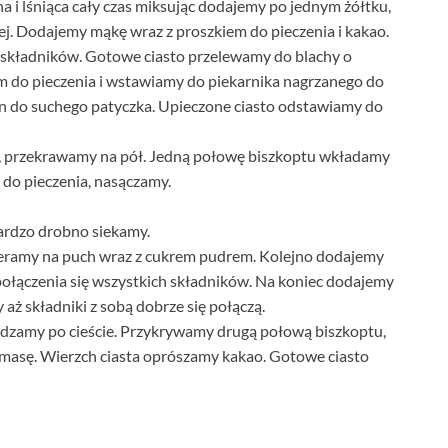
a i lśniąca cały czas miksując dodajemy po jednym żółtku,
ej. Dodajemy mąkę wraz z proszkiem do pieczenia i kakao.
ę składników. Gotowe ciasto przelewamy do blachy o
 do pieczenia i wstawiamy do piekarnika nagrzanego do
in do suchego patyczka. Upieczone ciasto odstawiamy do
i, przekrawamy na pół. Jedną połowę biszkoptu wkładamy
do pieczenia, nasączamy.
ardzo drobno siekamy.
eramy na puch wraz z cukrem pudrem. Kolejno dodajemy
ołączenia się wszystkich składników. Na koniec dodajemy
aż składniki z sobą dobrze się połączą.
dzamy po cieście. Przykrywamy drugą połową biszkoptu,
masę. Wierzch ciasta oprószamy kakao. Gotowe ciasto