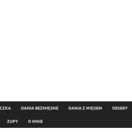
ECZKA
DANIA BEZMIĘSNE
DANIA Z MIĘSEM
DESERY
ZUPY
O MNIE