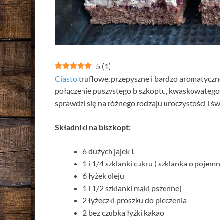
5
(
1
)
Ciasto
truflowe, przepyszne i bardzo aromatyczne.
połączenie puszystego biszkoptu, kwaskowatego 
sprawdzi się na różnego rodzaju uroczystości i św
Składniki na biszkopt:
6 dużych jajek L
1 i 1/4 szklanki cukru ( szklanka o pojem
6 łyżek oleju
1 i 1/2 szklanki mąki pszennej
2 łyżeczki proszku do pieczenia
2 bez czubka łyżki kakao