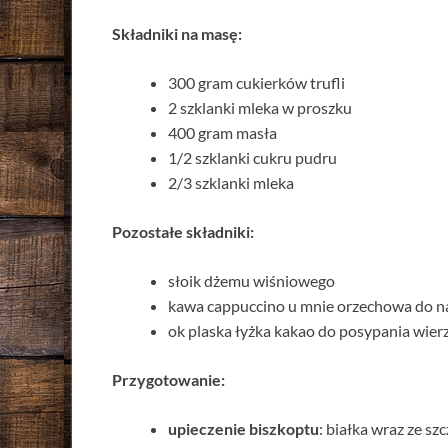
Składniki na masę:
300 gram cukierków trufli
2 szklanki mleka w proszku
400 gram masła
1/2 szklanki cukru pudru
2/3 szklanki mleka
Pozostałe składniki:
słoik dżemu wiśniowego
kawa cappuccino u mnie orzechowa do n
ok plaska łyżka kakao do posypania wierz
Przygotowanie:
upieczenie biszkoptu
: białka wraz ze sz