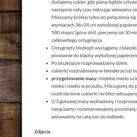
dodajemy cukier, gdy piana będzie sztywn
następnie cały czas miksując wlewamy ol
Mieszamy krótko tylko do połączenia si
wymiarach 36×24 cm wyłożonej papierem
180 stopni (góra-dół), pieczemy ok 30 m
całkowitego ostygnięcia.
Ostygnięty biszkopt wyciągamy z blaszk
ponownie do blachy wyłożonej papierem 
Po biszkopcie rozprowadzamy dżem.
cukierki rozdrabniamy w blenderze lub b
przygotowanie masy:
miękkie masło uci
mleko i mleko w proszku. Miksujemy do p
rozdrobnione cukierki i krótko miksujemy 
2/3 gotowej masy wykładamy i rozprowa
nasączamy i rozsmarowujemy pozostałą 
wstawaimy na całą noc do lodówki.
Zdjęcia