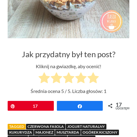
Jak przydatny był ten post?
Kliknij na gwiazdkę, aby ocenić!
Średnia ocena
5
/ 5. Liczba głosów:
1
17
Przypnij
17
Udostępnij
UDOSTĘPNIEŃ
TAGGED
CZERWONA FASOLA
JOGURT NATURALNY
KUKURYDZA
MAJONEZ
MUSZTARDA
OGÓREK KICSZONY