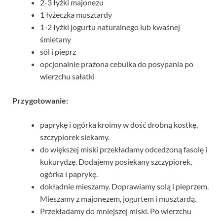
2-3 łyżki majonezu
1 łyżeczka musztardy
1-2 łyżki jogurtu naturalnego lub kwaśnej
śmietany
sól i pieprz
opcjonalnie prażona cebulka do posypania po
wierzchu sałatki
Przygotowanie:
paprykę i ogórka kroimy w dość drobną kostkę,
szczypiorek siekamy.
do większej miski przekładamy odcedzoną fasolę i
kukurydzę. Dodajemy posiekany szczypiorek,
ogórka i paprykę.
dokładnie mieszamy. Doprawiamy solą i pieprzem.
Mieszamy z majonezem, jogurtem i musztardą.
Przekładamy do mniejszej miski. Po wierzchu