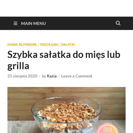
MAIN MENU
DANIA BEZMIĘSNE
/
PRZEKĄSKI
/
SAŁATKI
Szybka sałatka do mięs lub
grilla
31 sierpnia 2020
-
by
Kasia
-
Leave a Comment