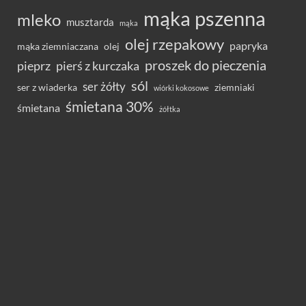
mąka pszenna
mleko
musztarda
mąka
olej rzepakowy
papryka
olej
mąka ziemniaczana
proszek do pieczenia
pieprz
pierś z kurczaka
sól
ser żółty
ser z wiaderka
ziemniaki
wiórki kokosowe
śmietana 30%
śmietana
żółtka