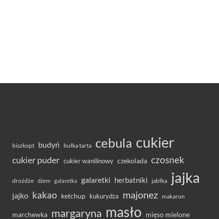
cukier
cebula
budyń
bułka tarta
biszkopt
czosnek
cukier puder
cukier wanilinowy
czekolada
jajka
galaretki
herbatniki
drożdże
jabłka
dżem
galaretka
majonez
kakao
jajko
ketchup
kukurydza
makaron
masło
margaryna
marchewka
mięso mielone