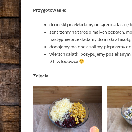
Przygotowanie:
do miski przekładamy odsączoną fasolę b
ser trzemy na tarce o małych oczkach, 
następnie przekładamy do miski z fasolą,
dodajemy majonez, solimy, pieprzymy do
wierzch sałatki posypujemy posiekanym 
2 h w lodówce
Zdjęcia