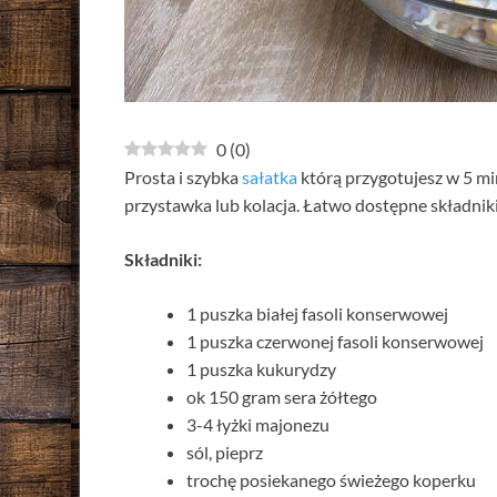
0
(
0
)
Prosta i szybka
sałatka
którą przygotujesz w 5 minu
przystawka lub kolacja. Łatwo dostępne składnik
Składniki:
1 puszka białej fasoli konserwowej
1 puszka czerwonej fasoli konserwowej
1 puszka kukurydzy
ok 150 gram sera żółtego
3-4 łyżki majonezu
sól, pieprz
trochę posiekanego świeżego koperku