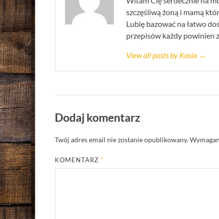
Witam Cię serdecznie na mo
szczęśliwą żoną i mamą która
Lubię bazować na łatwo do
przepisów każdy powinien zna
View all posts by Kasia →
Dodaj komentarz
Twój adres email nie zostanie opublikowany.
Wymagane
KOMENTARZ
*