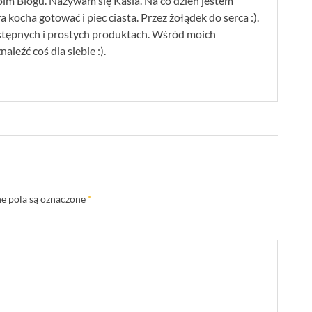
im Blogu. Nazywam się Kasia. Na co dzień jestem
 kocha gotować i piec ciasta. Przez żołądek do serca :).
stępnych i prostych produktach. Wśród moich
leźć coś dla siebie :).
 pola są oznaczone
*