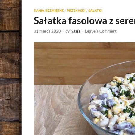
DANIA BEZMIĘSNE
/
PRZEKĄSKI
/
SAŁATKI
Sałatka fasolowa z ser
31 marca 2020
-
by
Kasia
-
Leave a Comment