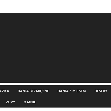
ECZKA
DANIA BEZMIĘSNE
DANIA Z MIĘSEM
DESERY
ZUPY
O MNIE