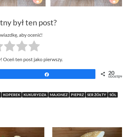
tny był ten post?
gwiazdkę, aby ocenić!
! Oceń ten post jako pierwszy.
20
Udostępnij
UDOSTĘPNIEŃ
KOPEREK
KUKURYDZA
MAJONEZ
PIEPRZ
SER ŻÓŁTY
SÓL