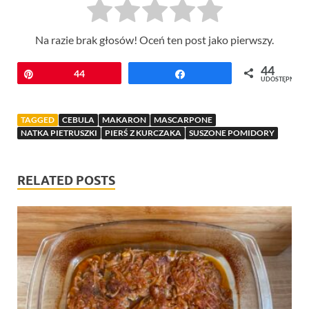
Na razie brak głosów! Oceń ten post jako pierwszy.
44
Przypnij
44
Udostępnij
UDOSTĘPNIEŃ
TAGGED
CEBULA
MAKARON
MASCARPONE
NATKA PIETRUSZKI
PIERŚ Z KURCZAKA
SUSZONE POMIDORY
RELATED POSTS