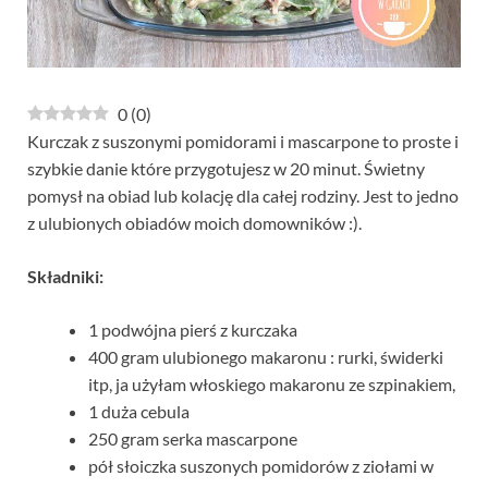
0
(
0
)
Kurczak z suszonymi pomidorami i mascarpone to proste i
szybkie danie które przygotujesz w 20 minut. Świetny
pomysł na obiad lub kolację dla całej rodziny. Jest to jedno
z ulubionych obiadów moich domowników :).
Składniki:
1 podwójna pierś z kurczaka
400 gram ulubionego makaronu : rurki, świderki
itp, ja użyłam włoskiego makaronu ze szpinakiem,
1 duża cebula
250 gram serka mascarpone
pół słoiczka suszonych pomidorów z ziołami w