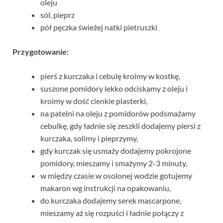
oleju
sól, pieprz
pół pęczka świeżej natki pietruszki
Przygotowanie:
pierś z kurczaka i cebulę kroimy w kostkę,
suszone pomidory lekko odciskamy z oleju i
kroimy w dość cienkie plasterki,
na patelni na oleju z pomidorów podsmażamy
cebulkę, gdy ładnie się zeszkli dodajemy piersi z
kurczaka, solimy i pieprzymy,
gdy kurczak się usmaży dodajemy pokrojone
pomidory, mieszamy i smażymy 2-3 minuty,
w między czasie w osolonej wodzie gotujemy
makaron wg instrukcji na opakowaniu,
do kurczaka dodajemy serek mascarpone,
mieszamy aż się rozpuści i ładnie połączy z