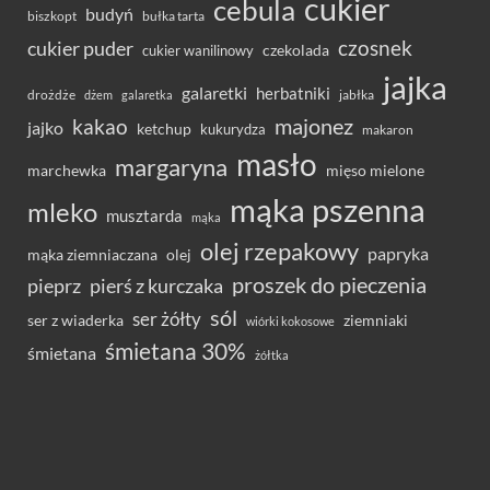
cukier
cebula
budyń
bułka tarta
biszkopt
czosnek
cukier puder
cukier wanilinowy
czekolada
jajka
galaretki
herbatniki
drożdże
jabłka
dżem
galaretka
majonez
kakao
jajko
ketchup
kukurydza
makaron
masło
margaryna
marchewka
mięso mielone
mąka pszenna
mleko
musztarda
mąka
olej rzepakowy
papryka
olej
mąka ziemniaczana
proszek do pieczenia
pieprz
pierś z kurczaka
sól
ser żółty
ser z wiaderka
ziemniaki
wiórki kokosowe
śmietana 30%
śmietana
żółtka